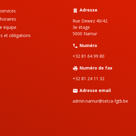
Adresse
services
horaires
Rue Dewez 40/42
3e étage
e équipe
5000 Namur
ts et obligations
Numéro
+32 81 64 99 80
Numéro de fax
+32 81 24 11 32
Adresse email
admin.namur@setca-fgtb.be