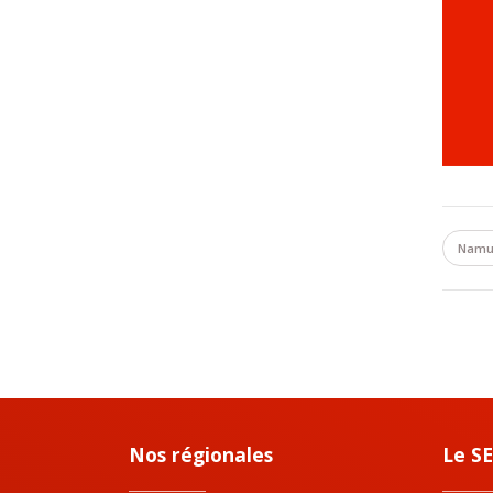
Namu
Nos régionales
Le S